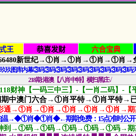
式王
恭喜发财
六合宝典